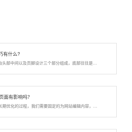
巧有什么?
一个完整的网页设计由头部中间以及页脚设计三个部分组成，底部往往是站长容易忽略的地方，其实页面底部可以···
旧页面有影响吗？
SEO优化是一个需要长期优化的过程，我们需要固定的为网站编辑内容，才能使得整站排名保持长期的稳定。但是行···