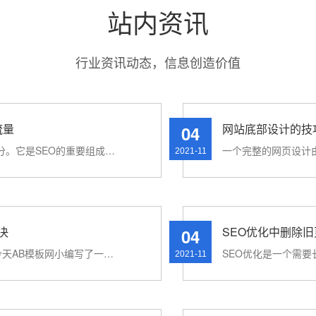
站内资讯
行业资讯动态，信息创造价值
流量
网站底部设计的技
04
在网站优化中，其实图片的优化也占了很大一部分。它是SEO的重要组成部分。如果图片得到很好的优化，不仅可以···
2021-11
决
SEO优化中删除
04
站长经常会问一个问题，我的网站被入K了吗？今天AB模板网小编写了一些判断网站是否被入侵的技巧，并简单写出···
2021-11